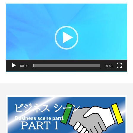
動
画
プ
レ
ー
ヤ
ー
00:00
04:51
Business scene part1