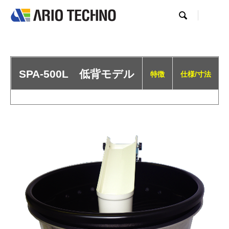

SPA-500L 低背モデル
特徴
仕様/寸法