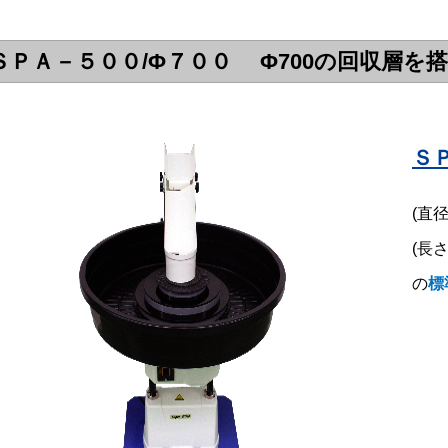
ＳＰＡ－５００/Φ７００ Φ700の回収層を
Ｓ
(直径
(長さ
の
標