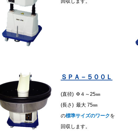
回収します。
ＳＰＡ－５００Ｌ
(直径) Φ４～25㎜
(長さ) 最大 75㎜
の
標準サイズのワーク
を
回収します。