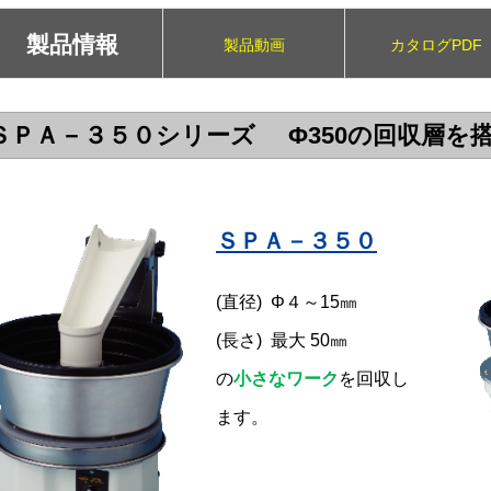
製品情報
製品動画
カタログPDF
ＳＰＡ－３５０シリーズ Φ350の回収層を
ＳＰＡ－３５０
(直径) Φ４～15㎜
(長さ) 最大 50㎜
の
小さなワーク
を回収し
ます。