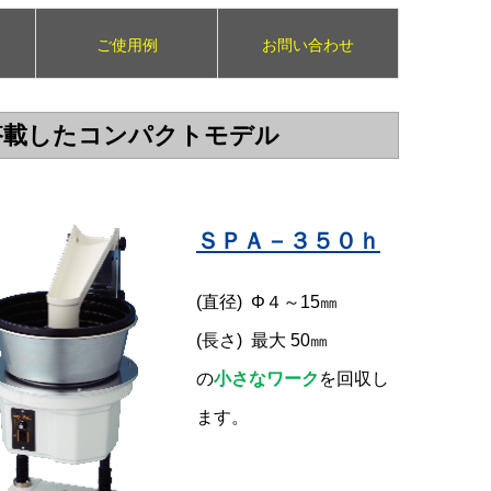
ご使用例
お問い合わせ
搭載したコンパクトモデル
ＳＰＡ－３５０ｈ
(直径) Φ４～15㎜
(長さ) 最大 50㎜
の
小さなワーク
を回収し
ます。