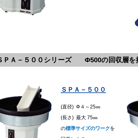
ＳＰＡ－５００シリーズ Φ500の回収層を
ＳＰＡ－５００
(直径) Φ４～25㎜
(長さ) 最大 75㎜
の
標準サイズのワーク
を