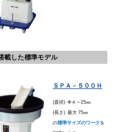
搭載した標準モデル
ＳＰＡ－５００Ｈ
(直径) Φ４～25㎜
(長さ) 最大 75㎜
の
標準サイズのワーク
を