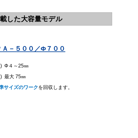
搭載した大容量モデル
ＰＡ－５００／
Φ
７００
) Φ４～25㎜
) 最大 75㎜
準サイズのワーク
を回収します。