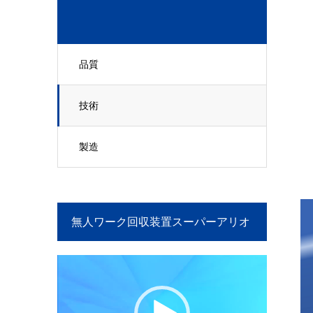
品質
技術
製造
無人ワーク回収装置スーパーアリオ
の紹介
動
画
プ
レ