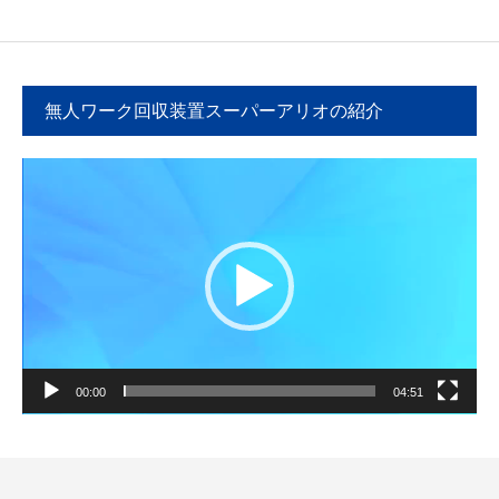
無人ワーク回収装置スーパーアリオの紹介
動
画
プ
レ
ー
ヤ
ー
00:00
04:51