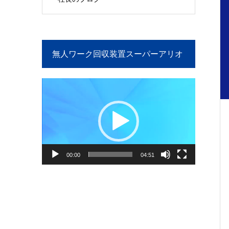
無人ワーク回収装置スーパーアリオ
の紹介
動
画
プ
レ
ー
ヤ
ー
00:00
04:51