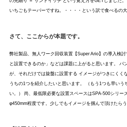
の先細り ＝ サンドイッチ という覚え方をGETしました
いちごもテーパーですね。・・・・という訳で食べるの
さて、ここからが本題です。
弊社製品、無人ワーク回収装置【Super Ario】の導入
と設置できるのか」などは課題に上がると思います。 パ
が、それだけでは旋盤に設置する イメージがつきにくくな
うちの1つを紹介したいと思います。 （もう1つも早い
い。） 尚、最低限必要な設置スペースはSPA-500シリーズで
φ450mm程度です。少しでもイメージを掴んで頂けたら